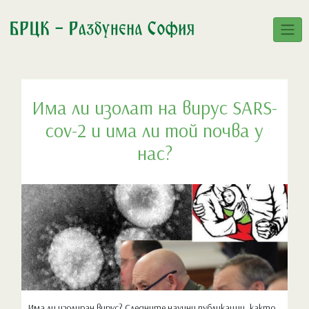
Преминете
към
съдържанието
Има ли изолат на вирус SARS-
cov-2 и има ли той почва у
нас?
Има ли изолиран вирус? Следните научни публикации, както