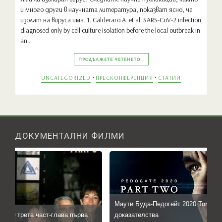
и много други в научната литература, показват ясно, че
изолат на вируса има. 1. Calderaro A. et al. SARS-CoV-2 infection
diagnosed only by cell culture isolation before the local outbreak in
an…
ПРОДЪЛЖЕТЕ ЧЕТЕНЕТО…
•
•
UNCATEGORIZED
ПРЕСКОНФЕРЕНЦИЯ
СТАТИИ
ДОКУМЕНТАЛНИ ФИЛМИ
Маути Буда-Педогейт 2020 Том Хенкс нов
рета част-глава първа
доказателства